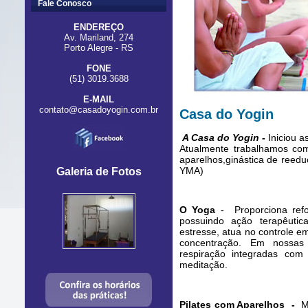
Fale Conosco
ENDEREÇO
Av. Mariland, 274
Porto Alegre - RS
FONE
(51) 3019.3688
E-MAIL
contato@casadoyogin.com.br
Casa do Yogin
A Casa do Yogin -
Iniciou 
Atualmente trabalhamos com
aparelhos,ginástica de reed
YMA)
Galeria de Fotos
O Yoga
- Proporciona refo
possuindo ação terapêuti
estresse, atua no controle em
concentração. Em nossas 
respiração integradas com
meditação.
Pilates com Aparelhos -
M