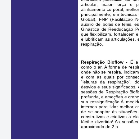
articular, maior força e p
alinhamento corporal, melhor
principalmente, em técnica
Global), FNP (Facilitação 
auxílio de bolas de tênis, e
Ginástica de Reeducação Po
que flexibilizam, fortalecem 
e lubrificam as articulações,
respiração.
Respiração Bioflow - É
a
como o ar. A forma de respir
onde não se respira, indica
e com as quais por conseq
“leituras da respiração”,
desvios e seus significados,
sessões de Respiração Biof
profunda, a emoções e crença
sua ressignificação.À medi
internos para lidar melhor
de se adaptar às situaçõe
construtivas e criativas a e
fácil e divertida! As sessõ
aproximada de 2 h.