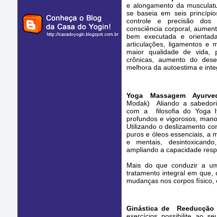
e alongamento da musculatu
se baseia em seis princípi
controle e precisão dos 
consciência corporal, aument
bem executada e orientada
articulações, ligamentos e m
maior qualidade de vida, 
crônicas, aumento do desem
melhora da autoestima e int
Yoga Massagem
Ayurve
Modak)
Aliando a sabedor
com a filosofia do Yoga I
profundos e vigorosos, mano
Utilizando o deslizamento c
puros e óleos essenciais, a 
e mentais, desintoxicand
ampliando a capacidade respi
Mais do que conduzir a um
tratamento integral em que,
mudanças nos corpos físico, 
Ginástica de Reeducção
exercícios possibilite ao s